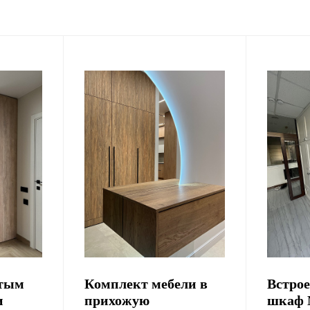
тым
Комплект мебели в
Встро
и
прихожую
шкаф