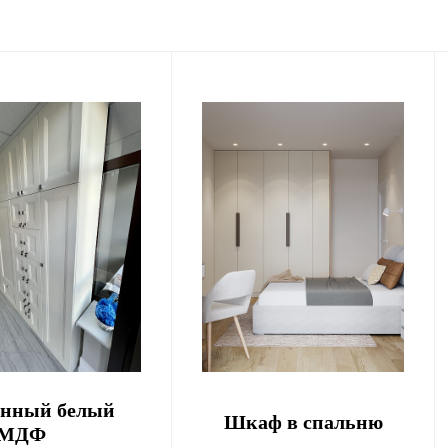
енный белый
Шкаф в спальню
 МДФ