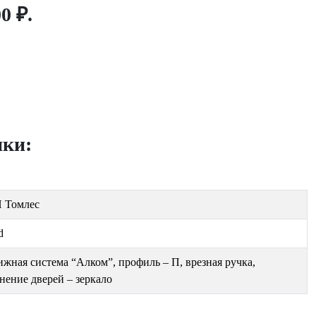
0 ₽.
ики:
 Томлес
d
ижная система “Алком”, профиль – П, врезная ручка,
нение дверей – зеркало