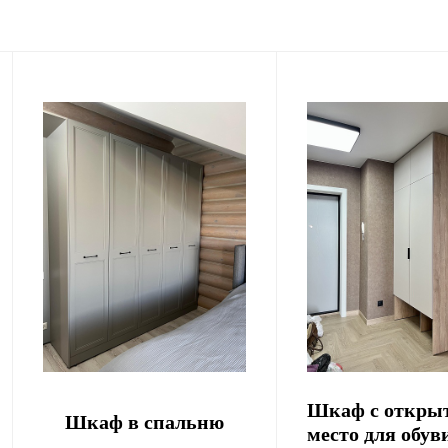
Шкаф с откры
Шкаф в спальню
место для обув