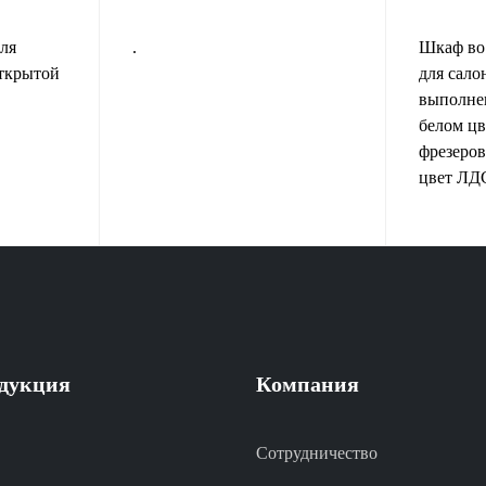
ля
.
Шкаф во
ткрытой
для сало
выполне
белом цв
фрезеро
цвет ЛД
дукция
Компания
Сотрудничество